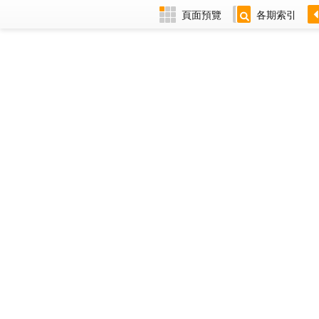
頁面預覽
各期索引