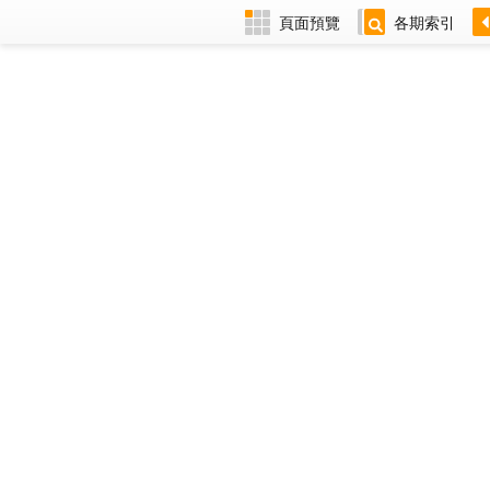
頁面預覽
各期索引