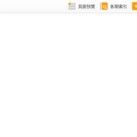
頁面預覽
各期索引