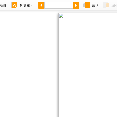
預覽
各期索引
放大
縮