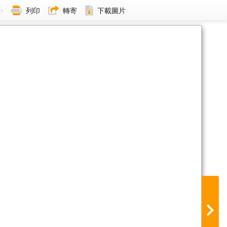
小
列印
轉寄
下載圖片