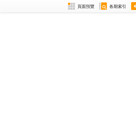
頁面預覽
各期索引