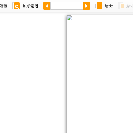
預覽
各期索引
放大
縮