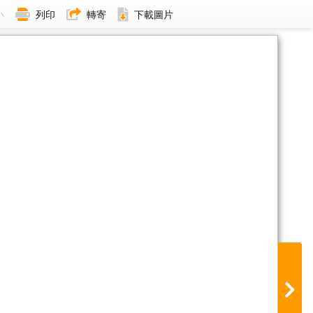
小
列印
轉寄
下載圖片