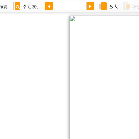
預覽
各期索引
放大
縮