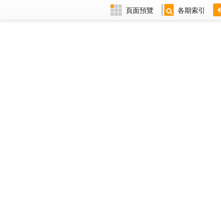
頁面預覽
各期索引