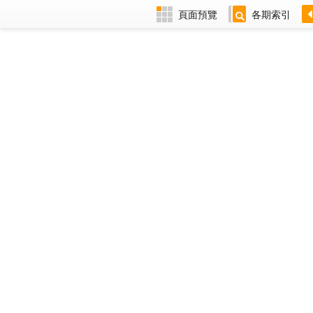
頁面預覽
各期索引