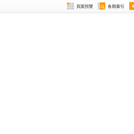
頁面預覽
各期索引