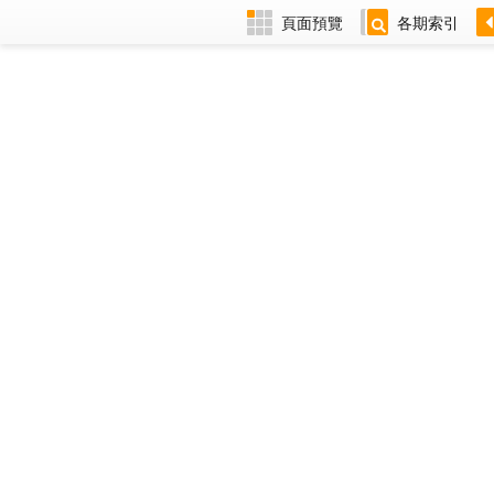
頁面預覽
各期索引