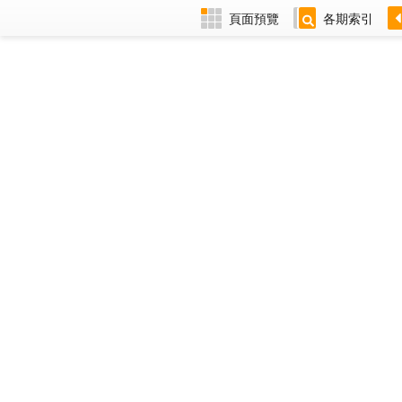
頁面預覽
各期索引