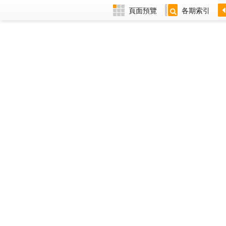
頁面預覽
各期索引