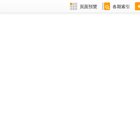
頁面預覽
各期索引