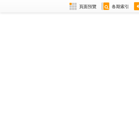
頁面預覽
各期索引