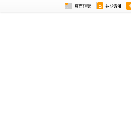
頁面預覽
各期索引