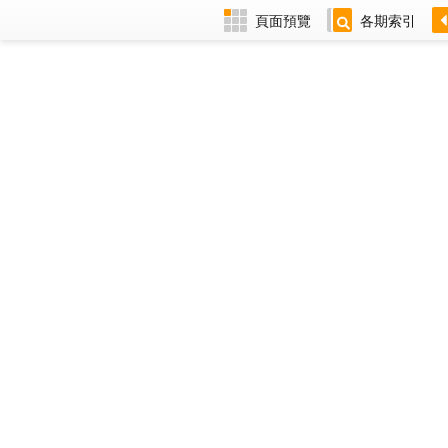
頁面預覽
各期索引