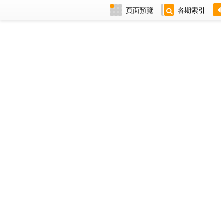
頁面預覽
各期索引