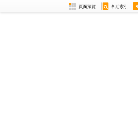
頁面預覽
各期索引