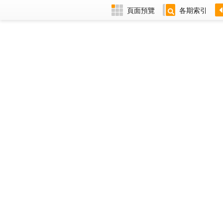
頁面預覽
各期索引