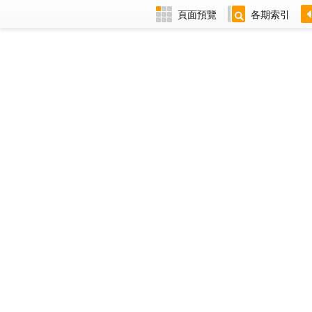
頁面預覽
各期索引