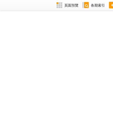
頁面預覽
各期索引