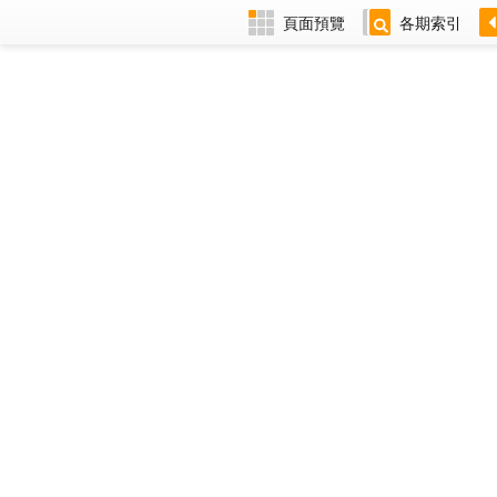
頁面預覽
各期索引