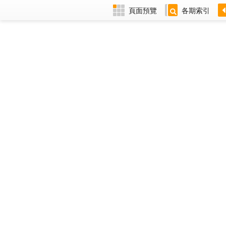
頁面預覽
各期索引