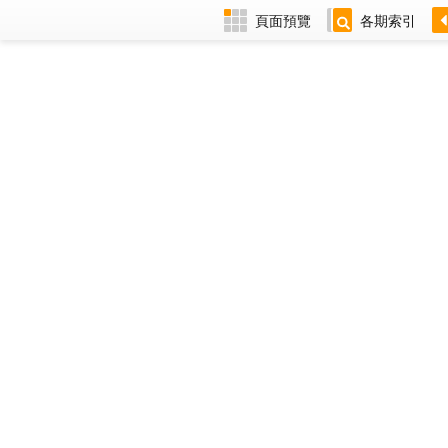
頁面預覽
各期索引