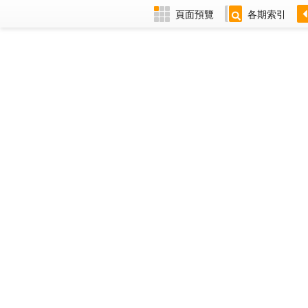
頁面預覽
各期索引