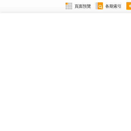
頁面預覽
各期索引