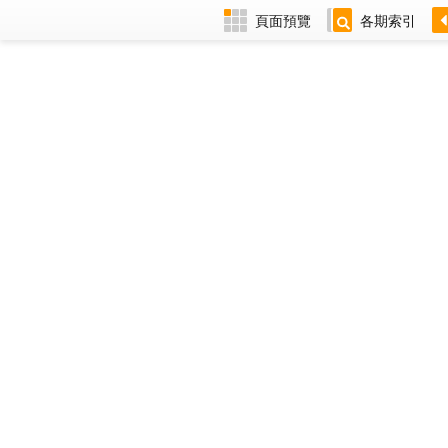
頁面預覽
各期索引