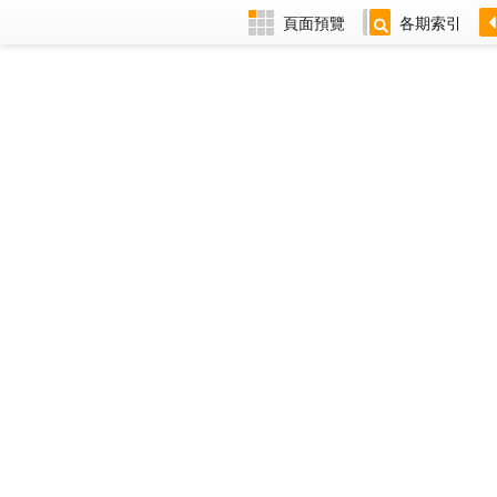
頁面預覽
各期索引