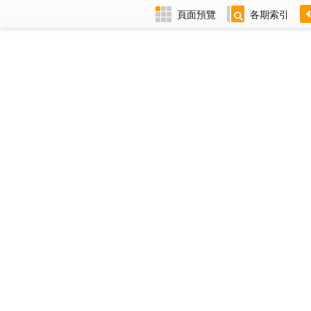
頁面預覽
各期索引