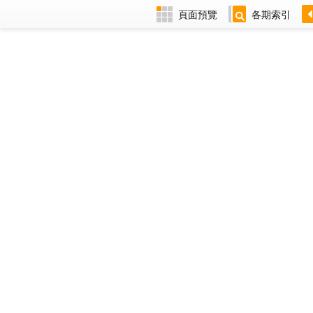
頁面預覽
各期索引