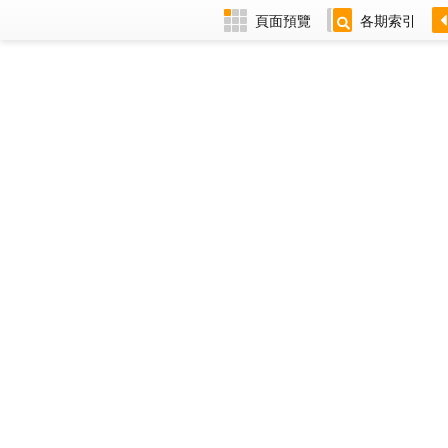
頁面預覽
各期索引