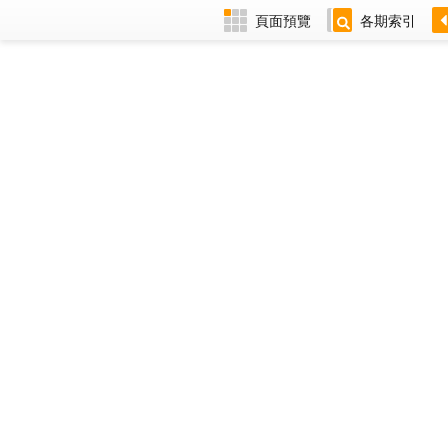
頁面預覽
各期索引