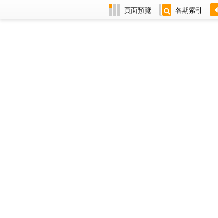
頁面預覽
各期索引