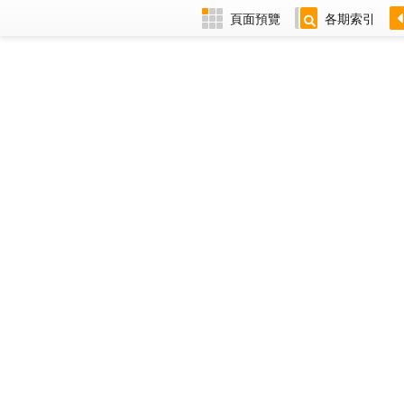
頁面預覽
各期索引