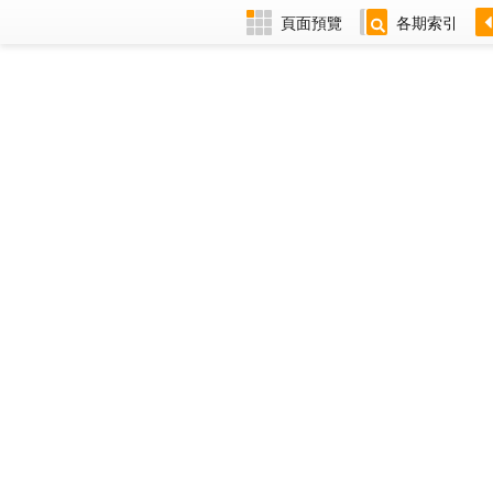
頁面預覽
各期索引