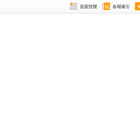
頁面預覽
各期索引