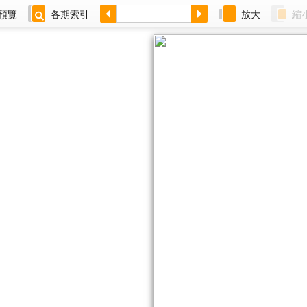
預覽
各期索引
放大
縮