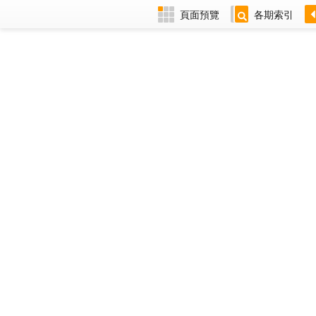
頁面預覽
各期索引