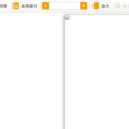
預覽
各期索引
放大
縮