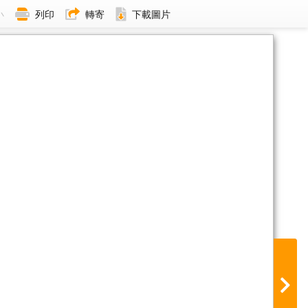
小
列印
轉寄
下載圖片