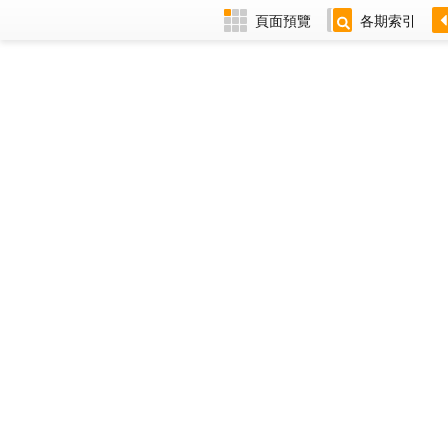
頁面預覽
各期索引