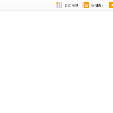
頁面預覽
各期索引