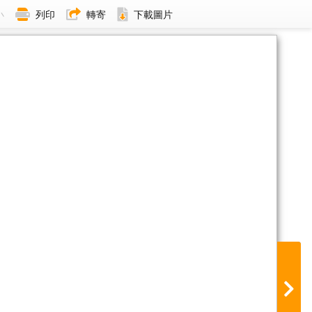
小
列印
轉寄
下載圖片