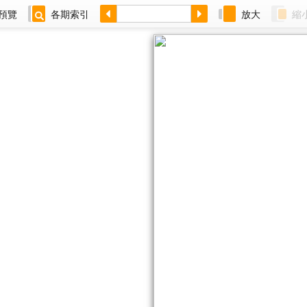
預覽
各期索引
放大
縮