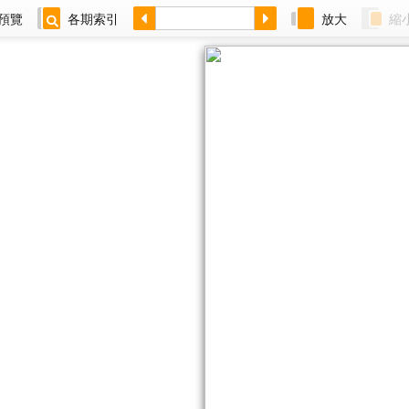
預覽
各期索引
放大
縮