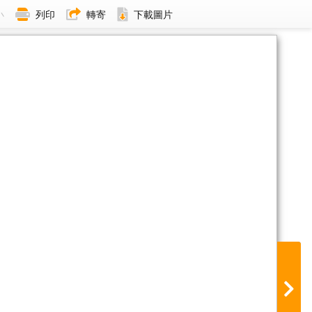
小
列印
轉寄
下載圖片