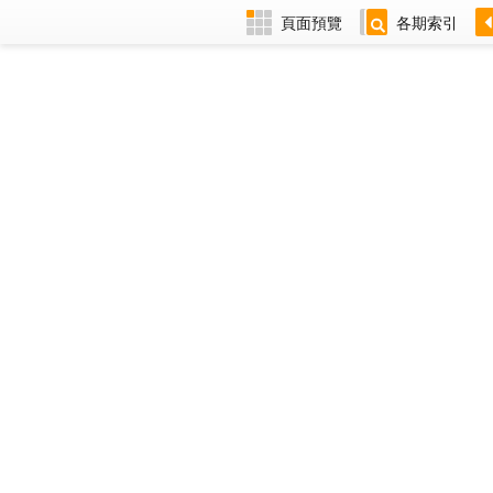
頁面預覽
各期索引