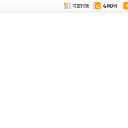
頁面預覽
各期索引