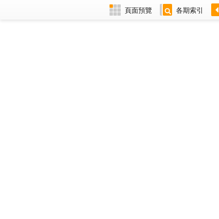
頁面預覽
各期索引