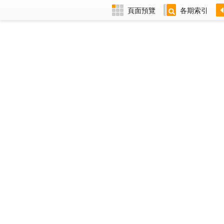
頁面預覽
各期索引