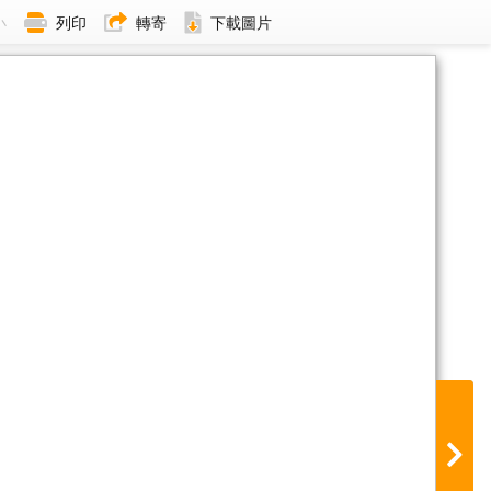
小
列印
轉寄
下載圖片