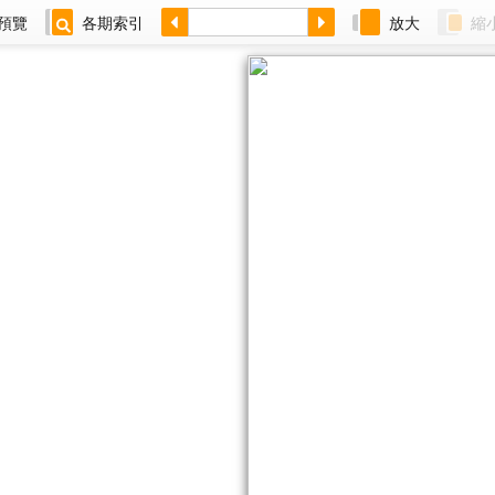
預覽
各期索引
放大
縮