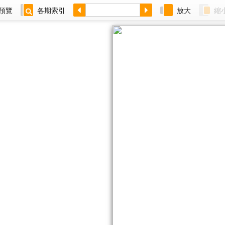
預覽
各期索引
放大
縮