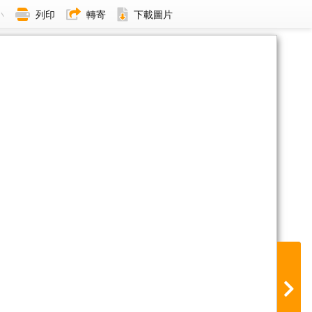
小
列印
轉寄
下載圖片